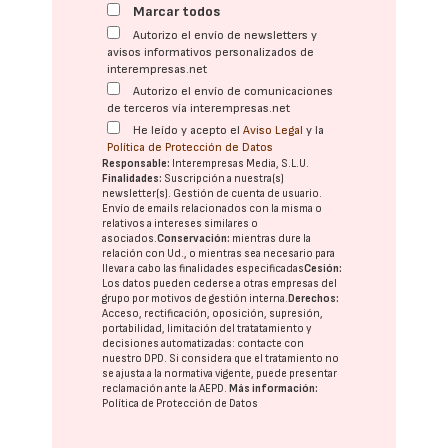
Marcar todos
Autorizo el envío de newsletters y
avisos informativos personalizados de
interempresas.net
Autorizo el envío de comunicaciones
de terceros vía interempresas.net
He leído y acepto el
Aviso Legal
y la
Política de Protección de Datos
Responsable:
Interempresas Media, S.L.U.
Finalidades:
Suscripción a nuestra(s)
newsletter(s). Gestión de cuenta de usuario.
Envío de emails relacionados con la misma o
relativos a intereses similares o
asociados.
Conservación:
mientras dure la
relación con Ud., o mientras sea necesario para
llevar a cabo las finalidades especificadas
Cesión:
Los datos pueden cederse a otras
empresas del
grupo
por motivos de gestión interna.
Derechos:
Acceso, rectificación, oposición, supresión,
portabilidad, limitación del tratatamiento y
decisiones automatizadas:
contacte con
nuestro DPD
. Si considera que el tratamiento no
se ajusta a la normativa vigente, puede presentar
reclamación ante la
AEPD
.
Más información:
Política de Protección de Datos