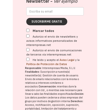
Newsletter -
Ver ejemplo
SUSCRIBIRME GRATIS
Marcar todos
Autorizo el envío de newsletters y
avisos informativos personalizados de
interempresas.net
Autorizo el envío de comunicaciones
de terceros vía interempresas.net
He leído y acepto el
Aviso Legal
y la
Política de Protección de Datos
Responsable:
Interempresas Media, S.L.U.
Finalidades:
Suscripción a nuestra(s)
newsletter(s). Gestión de cuenta de usuario.
Envío de emails relacionados con la misma o
relativos a intereses similares o
asociados.
Conservación:
mientras dure la
relación con Ud., o mientras sea necesario para
llevar a cabo las finalidades especificadas
Cesión:
Los datos pueden cederse a otras
empresas del
grupo
por motivos de gestión interna.
Derechos:
Acceso, rectificación, oposición, supresión,
portabilidad, limitación del tratatamiento y