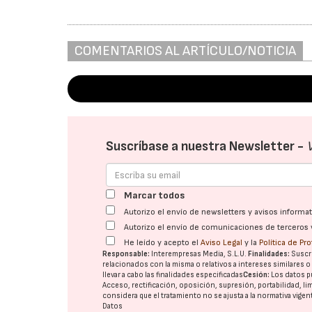
COMENTARIOS AL ARTÍCULO/NOTICIA
Suscríbase a nuestra Newsletter -
Marcar todos
Autorizo el envío de newsletters y avisos inform
Autorizo el envío de comunicaciones de terceros 
He leído y acepto el
Aviso Legal
y la
Política de Pr
Responsable:
Interempresas Media, S.L.U.
Finalidades:
Suscri
relacionados con la misma o relativos a intereses similares 
llevar a cabo las finalidades especificadas
Cesión:
Los datos p
Acceso, rectificación, oposición, supresión, portabilidad, l
considera que el tratamiento no se ajusta a la normativa vige
Datos