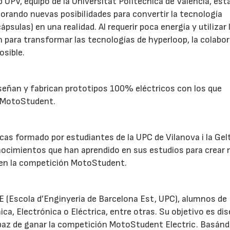
 UPV, equipo de la Universitat Politècnica de València, est
lorando nuevas posibilidades para convertir la tecnología
sulas) en una realidad. Al requerir poca energía y utilizar 
 para transformar las tecnologías de hyperloop, la colabor
osible.
iseñan y fabrican prototipos 100% eléctricos con los que
e MotoStudent.
as formado por estudiantes de la UPC de Vilanova i la Gel
onocimientos que han aprendido en sus estudios para crear
r en la competición MotoStudent.
BE (Escola d’Enginyeria de Barcelona Est, UPC), alumnos de
a, Electrónica o Eléctrica, entre otras. Su objetivo es di
paz de ganar la competición MotoStudent Electric. Basán