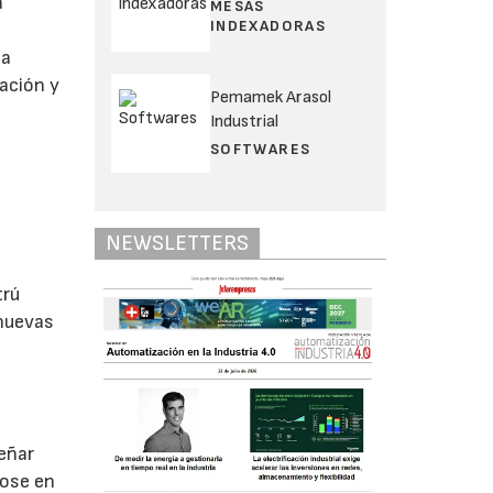
á
MESAS
INDEXADORAS
la
ación y
Pemamek Arasol
Industrial
SOFTWARES
NEWSLETTERS
trú
 nuevas
señar
dose en