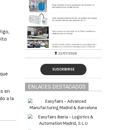
Vigo,
bito
22/07/2026
SUSCRIBIRSE
 que
ENLACES DESTACADOS
es en
do a la