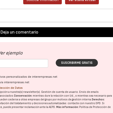
Deja un comentario
Ver ejemplo
SUSCRIBIRME GRATIS
ativos personalizados de interempresas.net
vía interempresas.net
otección de Datos
pción a nuestra(s) newsletter(s). Gestión de cuenta de usuario. Envío de emails
o asociados.
Conservación:
mientras dure la relación con Ud., o mientras sea necesario para
ueden cederse a otras
empresas del grupo
por motivos de gestión interna.
Derechos:
imitación del tratatamiento y decisiones automatizadas:
contacte con nuestro DPD
. Si
nte, puede presentar reclamación ante la
AEPD
.
Más información:
Política de Protección de