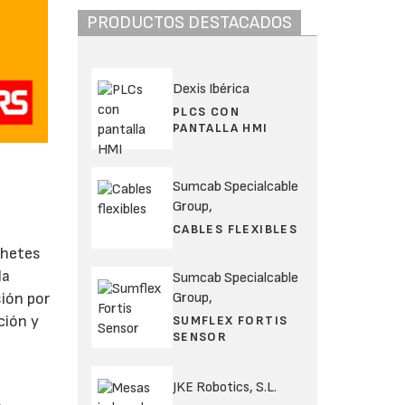
PRODUCTOS DESTACADOS
Dexis Ibérica
PLCS CON
PANTALLA HMI
Sumcab Specialcable
Group,
CABLES FLEXIBLES
ohetes
la
Sumcab Specialcable
sión por
Group,
ción y
SUMFLEX FORTIS
SENSOR
JKE Robotics, S.L.