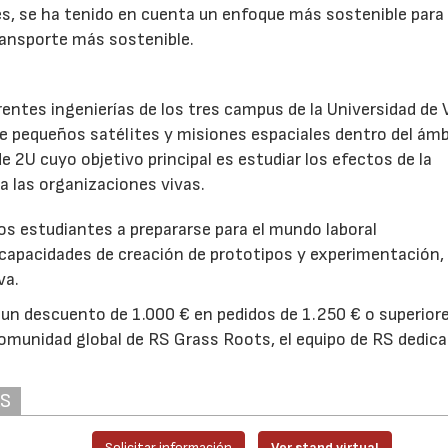
es, se ha tenido en cuenta un enfoque más sostenible para
transporte más sostenible.
rentes ingenierías de los tres campus de la Universidad de 
de pequeños satélites y misiones espaciales dentro del ám
 2U cuyo objetivo principal es estudiar los efectos de la
a las organizaciones vivas.
22/07/2026
29/07/2026
os estudiantes a prepararse para el mundo laboral
capacidades de creación de prototipos y experimentación,
va.
un descuento de 1.000 € en pedidos de 1.250 € o superior
omunidad global de RS Grass Roots, el equipo de RS dedica
AS
Solicitar información
Ver stand virtual