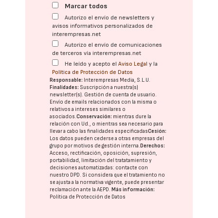
Marcar todos
Autorizo el envío de newsletters y
avisos informativos personalizados de
interempresas.net
Autorizo el envío de comunicaciones
de terceros vía interempresas.net
He leído y acepto el
Aviso Legal
y la
Política de Protección de Datos
Responsable:
Interempresas Media, S.L.U.
Finalidades:
Suscripción a nuestra(s)
newsletter(s). Gestión de cuenta de usuario.
Envío de emails relacionados con la misma o
relativos a intereses similares o
asociados.
Conservación:
mientras dure la
relación con Ud., o mientras sea necesario para
llevar a cabo las finalidades especificadas
Cesión:
Los datos pueden cederse a otras
empresas del
grupo
por motivos de gestión interna.
Derechos:
Acceso, rectificación, oposición, supresión,
portabilidad, limitación del tratatamiento y
decisiones automatizadas:
contacte con
nuestro DPD
. Si considera que el tratamiento no
se ajusta a la normativa vigente, puede presentar
reclamación ante la
AEPD
.
Más información:
Política de Protección de Datos