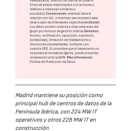
newsletter(s). Gestión de cuenta de usuario.
Envío de emails relacionados con la misma o
relativos a intereses similares o
asociados.
Conservación:
mientras dure la
relación con Ud., o mientras sea necesario para
llevar a cabo las finalidades especificadas
Cesión:
Los datos pueden cederse a otras
empresas del
grupo
por motivos de gestión interna.
Derechos:
Acceso, rectificación, oposición, supresión,
portabilidad, limitación del tratatamiento y
decisiones automatizadas:
contacte con
nuestro DPD
. Si considera que el tratamiento no
se ajusta a la normativa vigente, puede presentar
reclamación ante la
AEPD
.
Más información:
Política de Protección de Datos
Madrid mantiene su posición como
principal hub de centros de datos de la
Península Ibérica, con 224 MW IT
operativos y otros 228 MW IT en
construcción