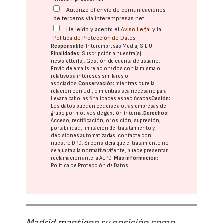
Autorizo el envío de comunicaciones
de terceros vía interempresas.net
He leído y acepto el
Aviso Legal
y la
Política de Protección de Datos
Responsable:
Interempresas Media, S.L.U.
Finalidades:
Suscripción a nuestra(s)
newsletter(s). Gestión de cuenta de usuario.
Envío de emails relacionados con la misma o
relativos a intereses similares o
asociados.
Conservación:
mientras dure la
relación con Ud., o mientras sea necesario para
llevar a cabo las finalidades especificadas
Cesión:
Los datos pueden cederse a otras
empresas del
grupo
por motivos de gestión interna.
Derechos:
Acceso, rectificación, oposición, supresión,
portabilidad, limitación del tratatamiento y
decisiones automatizadas:
contacte con
nuestro DPD
. Si considera que el tratamiento no
se ajusta a la normativa vigente, puede presentar
reclamación ante la
AEPD
.
Más información:
Política de Protección de Datos
Madrid mantiene su posición como