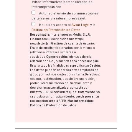
avisos informativos personalizados de
interempresas.net
Autorizo el envío de comunicaciones
de terceros vía interempresas.net
He leído y acepto el
Aviso Legal
y la
Política de Protección de Datos
Responsable:
Interempresas Media, S.L.U.
Finalidades:
Suscripción a nuestra(s)
newsletter(s). Gestión de cuenta de usuario.
Envío de emails relacionados con la misma o
relativos a intereses similares o
asociados.
Conservación:
mientras dure la
relación con Ud., o mientras sea necesario para
llevar a cabo las finalidades especificadas
Cesión:
Los datos pueden cederse a otras
empresas del
grupo
por motivos de gestión interna.
Derechos:
Acceso, rectificación, oposición, supresión,
portabilidad, limitación del tratatamiento y
decisiones automatizadas:
contacte con
nuestro DPD
. Si considera que el tratamiento no
se ajusta a la normativa vigente, puede presentar
reclamación ante la
AEPD
.
Más información:
Política de Protección de Datos