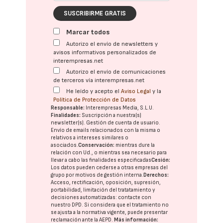
SUSCRIBIRME GRATIS
Marcar todos
Autorizo el envío de newsletters y
avisos informativos personalizados de
interempresas.net
Autorizo el envío de comunicaciones
de terceros vía interempresas.net
He leído y acepto el
Aviso Legal
y la
Política de Protección de Datos
Responsable:
Interempresas Media, S.L.U.
Finalidades:
Suscripción a nuestra(s)
newsletter(s). Gestión de cuenta de usuario.
Envío de emails relacionados con la misma o
relativos a intereses similares o
asociados.
Conservación:
mientras dure la
relación con Ud., o mientras sea necesario para
llevar a cabo las finalidades especificadas
Cesión:
Los datos pueden cederse a otras
empresas del
grupo
por motivos de gestión interna.
Derechos:
Acceso, rectificación, oposición, supresión,
portabilidad, limitación del tratatamiento y
decisiones automatizadas:
contacte con
nuestro DPD
. Si considera que el tratamiento no
se ajusta a la normativa vigente, puede presentar
reclamación ante la
AEPD
.
Más información: