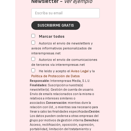
Newsletter -
Ver ejemplo
SUSCRIBIRME GRATIS
Marcar todos
Autorizo el envío de newsletters y
avisos informativos personalizados de
interempresas.net
Autorizo el envío de comunicaciones
de terceros vía interempresas.net
He leído y acepto el
Aviso Legal
y la
Política de Protección de Datos
Responsable:
Interempresas Media, S.L.U.
Finalidades:
Suscripción a nuestra(s)
newsletter(s). Gestión de cuenta de usuario.
Envío de emails relacionados con la misma o
relativos a intereses similares o
asociados.
Conservación:
mientras dure la
relación con Ud., o mientras sea necesario para
llevar a cabo las finalidades especificadas
Cesión:
Los datos pueden cederse a otras
empresas del
grupo
por motivos de gestión interna.
Derechos:
Acceso, rectificación, oposición, supresión,
portabilidad, limitación del tratatamiento y