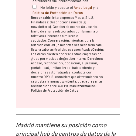
de terceros vía interempresas.net
He leído y acepto el
Aviso Legal
y la
Política de Protección de Datos
Responsable:
Interempresas Media, S.L.U.
Finalidades:
Suscripción a nuestra(s)
newsletter(s). Gestión de cuenta de usuario.
Envío de emails relacionados con la misma o
relativos a intereses similares o
asociados.
Conservación:
mientras dure la
relación con Ud., o mientras sea necesario para
llevar a cabo las finalidades especificadas
Cesión:
Los datos pueden cederse a otras
empresas del
grupo
por motivos de gestión interna.
Derechos:
Acceso, rectificación, oposición, supresión,
portabilidad, limitación del tratatamiento y
decisiones automatizadas:
contacte con
nuestro DPD
. Si considera que el tratamiento no
se ajusta a la normativa vigente, puede presentar
reclamación ante la
AEPD
.
Más información:
Política de Protección de Datos
Madrid mantiene su posición como
principal hub de centros de datos de la