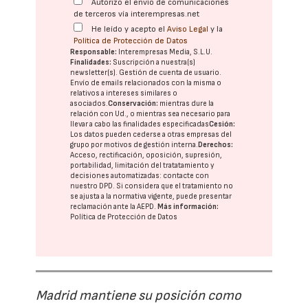
Autorizo el envío de comunicaciones
de terceros vía interempresas.net
He leído y acepto el
Aviso Legal
y la
Política de Protección de Datos
Responsable:
Interempresas Media, S.L.U.
Finalidades:
Suscripción a nuestra(s)
newsletter(s). Gestión de cuenta de usuario.
Envío de emails relacionados con la misma o
relativos a intereses similares o
asociados.
Conservación:
mientras dure la
relación con Ud., o mientras sea necesario para
llevar a cabo las finalidades especificadas
Cesión:
Los datos pueden cederse a otras
empresas del
grupo
por motivos de gestión interna.
Derechos:
Acceso, rectificación, oposición, supresión,
portabilidad, limitación del tratatamiento y
decisiones automatizadas:
contacte con
nuestro DPD
. Si considera que el tratamiento no
se ajusta a la normativa vigente, puede presentar
reclamación ante la
AEPD
.
Más información:
Política de Protección de Datos
Madrid mantiene su posición como