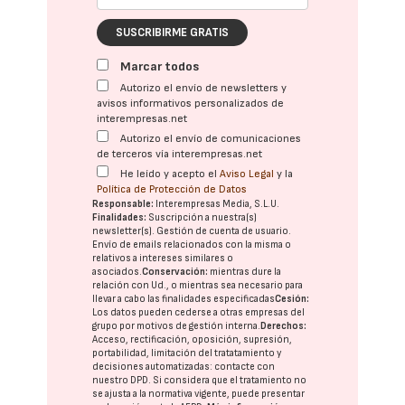
SUSCRIBIRME GRATIS
Marcar todos
Autorizo el envío de newsletters y
avisos informativos personalizados de
interempresas.net
Autorizo el envío de comunicaciones
de terceros vía interempresas.net
He leído y acepto el
Aviso Legal
y la
Política de Protección de Datos
Responsable:
Interempresas Media, S.L.U.
Finalidades:
Suscripción a nuestra(s)
newsletter(s). Gestión de cuenta de usuario.
Envío de emails relacionados con la misma o
relativos a intereses similares o
asociados.
Conservación:
mientras dure la
relación con Ud., o mientras sea necesario para
llevar a cabo las finalidades especificadas
Cesión:
Los datos pueden cederse a otras
empresas del
grupo
por motivos de gestión interna.
Derechos:
Acceso, rectificación, oposición, supresión,
portabilidad, limitación del tratatamiento y
decisiones automatizadas:
contacte con
nuestro DPD
. Si considera que el tratamiento no
se ajusta a la normativa vigente, puede presentar