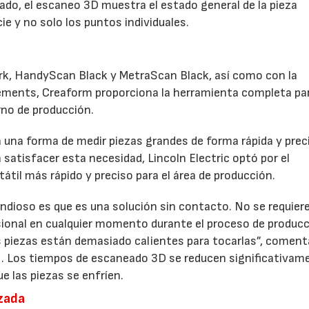
lpado, el escaneo 3D muestra el estado general de la pieza
cie y no solo los puntos individuales.
rk, HandyScan Black y MetraScan Black, así como con la
ements, Creaform proporciona la herramienta completa pa
rno de producción.
a una forma de medir piezas grandes de forma rápida y prec
 satisfacer esta necesidad, Lincoln Electric optó por el
til más rápido y preciso para el área de producción.
ndioso es que es una solución sin contacto. No se requier
nsional en cualquier momento durante el proceso de producc
as piezas están demasiado calientes para tocarlas”, coment
ric. Los tiempos de escaneado 3D se reducen significativam
e las piezas se enfríen.
izada