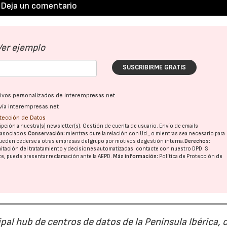
Deja un comentario
Ver ejemplo
SUSCRIBIRME GRATIS
ativos personalizados de interempresas.net
vía interempresas.net
otección de Datos
pción a nuestra(s) newsletter(s). Gestión de cuenta de usuario. Envío de emails
o asociados.
Conservación:
mientras dure la relación con Ud., o mientras sea necesario para
ueden cederse a otras
empresas del grupo
por motivos de gestión interna.
Derechos:
imitación del tratatamiento y decisiones automatizadas:
contacte con nuestro DPD
. Si
nte, puede presentar reclamación ante la
AEPD
.
Más información:
Política de Protección de
al hub de centros de datos de la Península Ibérica, 