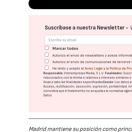
Suscríbase a nuestra Newsletter -
Marcar todos
Autorizo el envío de newsletters y avisos inform
Autorizo el envío de comunicaciones de terceros 
He leído y acepto el
Aviso Legal
y la
Política de Pr
Responsable:
Interempresas Media, S.L.U.
Finalidades:
Suscri
relacionados con la misma o relativos a intereses similares 
llevar a cabo las finalidades especificadas
Cesión:
Los datos p
Acceso, rectificación, oposición, supresión, portabilidad, l
considera que el tratamiento no se ajusta a la normativa vige
Datos
Madrid mantiene su posición como princip