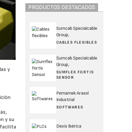
PRODUCTOS DESTACADOS
Sumcab Specialcable
Group,
CABLES FLEXIBLES
Sumcab Specialcable
Group,
das y
SUMFLEX FORTIS
SENSOR
Pemamek Arasol
ición
Industrial
SOFTWARES
ás,
ón y su
Dexis Ibérica
facilita