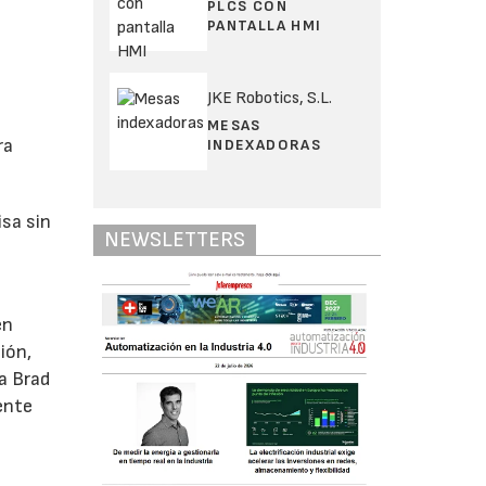
PLCS CON
PANTALLA HMI
JKE Robotics, S.L.
MESAS
ra
INDEXADORAS
isa sin
NEWSLETTERS
en
ión,
a Brad
ente