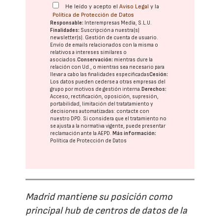
He leído y acepto el
Aviso Legal
y la
Política de Protección de Datos
Responsable:
Interempresas Media, S.L.U.
Finalidades:
Suscripción a nuestra(s)
newsletter(s). Gestión de cuenta de usuario.
Envío de emails relacionados con la misma o
relativos a intereses similares o
asociados.
Conservación:
mientras dure la
relación con Ud., o mientras sea necesario para
llevar a cabo las finalidades especificadas
Cesión:
Los datos pueden cederse a otras
empresas del
grupo
por motivos de gestión interna.
Derechos:
Acceso, rectificación, oposición, supresión,
portabilidad, limitación del tratatamiento y
decisiones automatizadas:
contacte con
nuestro DPD
. Si considera que el tratamiento no
se ajusta a la normativa vigente, puede presentar
reclamación ante la
AEPD
.
Más información:
Política de Protección de Datos
Madrid mantiene su posición como
principal hub de centros de datos de la