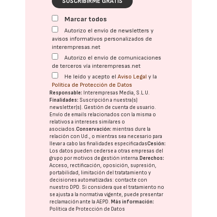
SUSCRIBIRME GRATIS
Marcar todos
Autorizo el envío de newsletters y
avisos informativos personalizados de
interempresas.net
Autorizo el envío de comunicaciones
de terceros vía interempresas.net
He leído y acepto el
Aviso Legal
y la
Política de Protección de Datos
Responsable:
Interempresas Media, S.L.U.
Finalidades:
Suscripción a nuestra(s)
newsletter(s). Gestión de cuenta de usuario.
Envío de emails relacionados con la misma o
relativos a intereses similares o
asociados.
Conservación:
mientras dure la
relación con Ud., o mientras sea necesario para
llevar a cabo las finalidades especificadas
Cesión:
Los datos pueden cederse a otras
empresas del
grupo
por motivos de gestión interna.
Derechos:
Acceso, rectificación, oposición, supresión,
portabilidad, limitación del tratatamiento y
decisiones automatizadas:
contacte con
nuestro DPD
. Si considera que el tratamiento no
se ajusta a la normativa vigente, puede presentar
reclamación ante la
AEPD
.
Más información:
Política de Protección de Datos