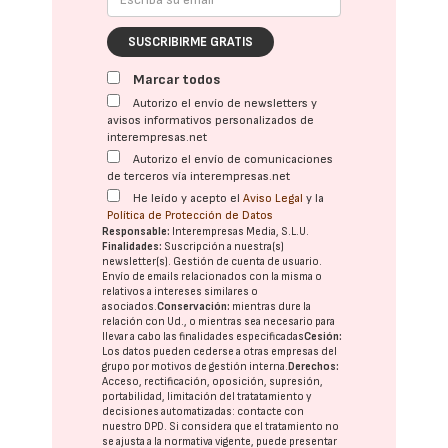
SUSCRIBIRME GRATIS
Marcar todos
Autorizo el envío de newsletters y
avisos informativos personalizados de
interempresas.net
Autorizo el envío de comunicaciones
de terceros vía interempresas.net
He leído y acepto el
Aviso Legal
y la
Política de Protección de Datos
Responsable:
Interempresas Media, S.L.U.
Finalidades:
Suscripción a nuestra(s)
newsletter(s). Gestión de cuenta de usuario.
Envío de emails relacionados con la misma o
relativos a intereses similares o
asociados.
Conservación:
mientras dure la
relación con Ud., o mientras sea necesario para
llevar a cabo las finalidades especificadas
Cesión:
Los datos pueden cederse a otras
empresas del
grupo
por motivos de gestión interna.
Derechos:
Acceso, rectificación, oposición, supresión,
portabilidad, limitación del tratatamiento y
decisiones automatizadas:
contacte con
nuestro DPD
. Si considera que el tratamiento no
se ajusta a la normativa vigente, puede presentar