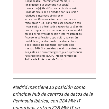
Responsable:
Interempresas Media, S.L.U.
Finalidades:
Suscripción a nuestra(s)
newsletter(s). Gestión de cuenta de usuario.
Envío de emails relacionados con la misma o
relativos a intereses similares o
asociados.
Conservación:
mientras dure la
relación con Ud., o mientras sea necesario para
llevar a cabo las finalidades especificadas
Cesión:
Los datos pueden cederse a otras
empresas del
grupo
por motivos de gestión interna.
Derechos:
Acceso, rectificación, oposición, supresión,
portabilidad, limitación del tratatamiento y
decisiones automatizadas:
contacte con
nuestro DPD
. Si considera que el tratamiento no
se ajusta a la normativa vigente, puede presentar
reclamación ante la
AEPD
.
Más información:
Política de Protección de Datos
Madrid mantiene su posición como
principal hub de centros de datos de la
Península Ibérica, con 224 MW IT
operativos y otros 228 MW IT en