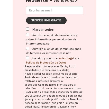
Newsletter -
Ver ejemplo
SUSCRIBIRME GRATIS
Marcar todos
Autorizo el envío de newsletters y
avisos informativos personalizados de
interempresas.net
Autorizo el envío de comunicaciones
de terceros vía interempresas.net
He leído y acepto el
Aviso Legal
y la
Política de Protección de Datos
Responsable:
Interempresas Media, S.L.U.
Finalidades:
Suscripción a nuestra(s)
newsletter(s). Gestión de cuenta de usuario.
Envío de emails relacionados con la misma o
relativos a intereses similares o
asociados.
Conservación:
mientras dure la
relación con Ud., o mientras sea necesario para
llevar a cabo las finalidades especificadas
Cesión:
Los datos pueden cederse a otras
empresas del
grupo
por motivos de gestión interna.
Derechos:
Acceso, rectificación, oposición, supresión,
portabilidad, limitación del tratatamiento y