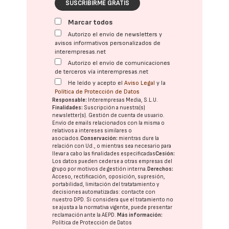
SUSCRIBIRME GRATIS
Marcar todos
Autorizo el envío de newsletters y
avisos informativos personalizados de
interempresas.net
Autorizo el envío de comunicaciones
de terceros vía interempresas.net
He leído y acepto el
Aviso Legal
y la
Política de Protección de Datos
Responsable:
Interempresas Media, S.L.U.
Finalidades:
Suscripción a nuestra(s)
newsletter(s). Gestión de cuenta de usuario.
Envío de emails relacionados con la misma o
relativos a intereses similares o
asociados.
Conservación:
mientras dure la
relación con Ud., o mientras sea necesario para
llevar a cabo las finalidades especificadas
Cesión:
Los datos pueden cederse a otras
empresas del
grupo
por motivos de gestión interna.
Derechos:
Acceso, rectificación, oposición, supresión,
portabilidad, limitación del tratatamiento y
decisiones automatizadas:
contacte con
nuestro DPD
. Si considera que el tratamiento no
se ajusta a la normativa vigente, puede presentar
reclamación ante la
AEPD
.
Más información:
Política de Protección de Datos