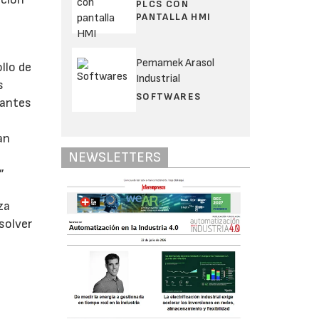
PLCS CON
PANTALLA HMI
Pemamek Arasol
llo de
Industrial
s
SOFTWARES
lantes
an
NEWSLETTERS
”
za
solver