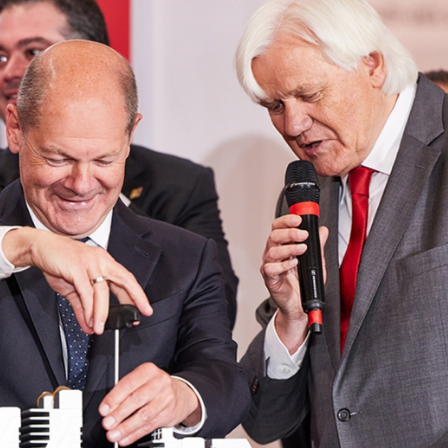
M
AF26_IFM