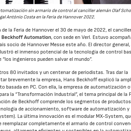
omatización sin armario de control al canciller alemán Olaf Schol
gal António Costa en la Feria de Hannover 2022.
a de la Feria de Hannover el 30 de mayo de 2022, el cancille
a
Beckhoff Automation
, con sede en Verl. Estuvo acompañ
aís socio de Hannover Messe este año. El director general
lustró el inmenso potencial de la tecnología de control ba
“los ingenieros pueden salvar el mundo”.
os 80 invitados y un centenar de periodistas. Tras dar la
ntar brevemente la empresa, Hans Beckhoff explicó la ampl
to basada en PC. Con ella, la empresa de automatización o
ara la “Transformación Industrial”, el tema principal de la F
ación de Beckhoff comprende los segmentos de producto
cnología de accionamiento, software de automatización y
ystem). La última innovación es el modular MX-System, qu
e reemplazar completamente el armario de control conven
evos, altamente eficientes y sostenibles en la automatiz