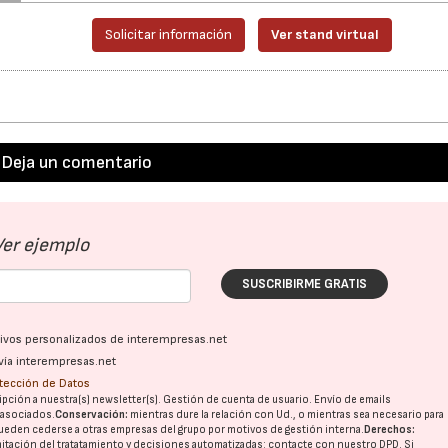
Solicitar información
Ver stand virtual
Deja un comentario
22/07/2026
29/07/2026
Ver ejemplo
SUSCRIBIRME GRATIS
ativos personalizados de interempresas.net
vía interempresas.net
otección de Datos
pción a nuestra(s) newsletter(s). Gestión de cuenta de usuario. Envío de emails
o asociados.
Conservación:
mientras dure la relación con Ud., o mientras sea necesario para
ueden cederse a otras
empresas del grupo
por motivos de gestión interna.
Derechos:
imitación del tratatamiento y decisiones automatizadas:
contacte con nuestro DPD
. Si