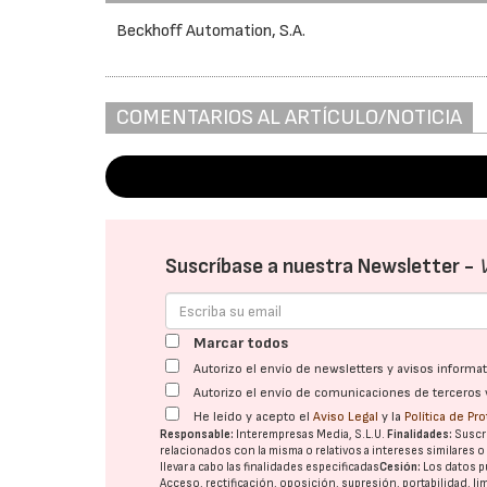
Beckhoff Automation, S.A.
COMENTARIOS AL ARTÍCULO/NOTICIA
Suscríbase a nuestra Newsletter -
Marcar todos
Autorizo el envío de newsletters y avisos inform
Autorizo el envío de comunicaciones de terceros 
He leído y acepto el
Aviso Legal
y la
Política de Pr
Responsable:
Interempresas Media, S.L.U.
Finalidades:
Suscri
relacionados con la misma o relativos a intereses similares 
llevar a cabo las finalidades especificadas
Cesión:
Los datos p
Acceso, rectificación, oposición, supresión, portabilidad, l