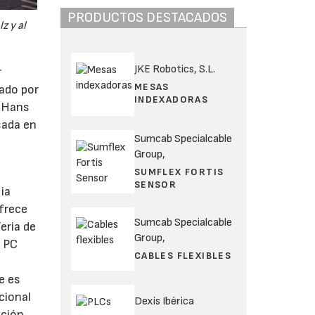
PRODUCTOS DESTACADOS
z y al
JKE Robotics, S.L.
r
MESAS
ado por
INDEXADORAS
, Hans
sada en
Sumcab Specialcable
Group,
SUMFLEX FORTIS
SENSOR
ia
frece
Sumcab Specialcable
eria de
Group,
s PC
CABLES FLEXIBLES
e es
cional
Dexis Ibérica
ación