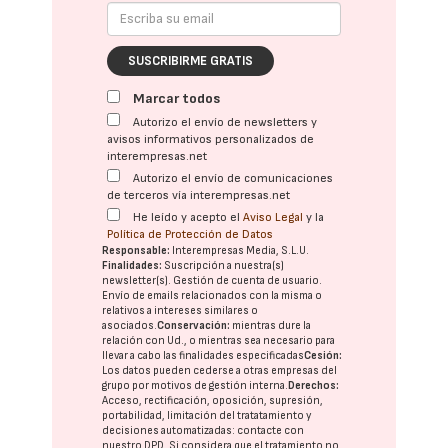
SUSCRIBIRME GRATIS
Marcar todos
Autorizo el envío de newsletters y
avisos informativos personalizados de
interempresas.net
Autorizo el envío de comunicaciones
de terceros vía interempresas.net
He leído y acepto el
Aviso Legal
y la
Política de Protección de Datos
Responsable:
Interempresas Media, S.L.U.
Finalidades:
Suscripción a nuestra(s)
newsletter(s). Gestión de cuenta de usuario.
Envío de emails relacionados con la misma o
relativos a intereses similares o
asociados.
Conservación:
mientras dure la
relación con Ud., o mientras sea necesario para
llevar a cabo las finalidades especificadas
Cesión:
Los datos pueden cederse a otras
empresas del
grupo
por motivos de gestión interna.
Derechos:
Acceso, rectificación, oposición, supresión,
portabilidad, limitación del tratatamiento y
decisiones automatizadas:
contacte con
nuestro DPD
. Si considera que el tratamiento no