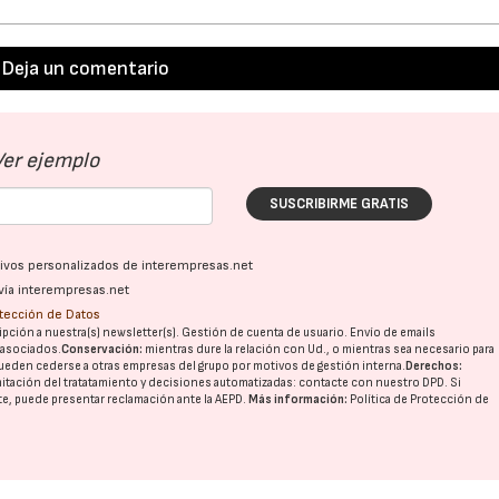
Deja un comentario
Ver ejemplo
SUSCRIBIRME GRATIS
22/07/2026
29/07/2026
ativos personalizados de interempresas.net
vía interempresas.net
otección de Datos
pción a nuestra(s) newsletter(s). Gestión de cuenta de usuario. Envío de emails
o asociados.
Conservación:
mientras dure la relación con Ud., o mientras sea necesario para
ueden cederse a otras
empresas del grupo
por motivos de gestión interna.
Derechos:
imitación del tratatamiento y decisiones automatizadas:
contacte con nuestro DPD
. Si
nte, puede presentar reclamación ante la
AEPD
.
Más información:
Política de Protección de