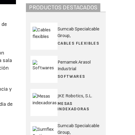
PRODUCTOS DESTACADOS
 de
Sumcab Specialcable
Group,
CABLES FLEXIBLES
ón
a sala
Pemamek Arasol
ción
Industrial
SOFTWARES
ncia y
JKE Robotics, S.L.
MESAS
día de
INDEXADORAS
Sumcab Specialcable
Group,