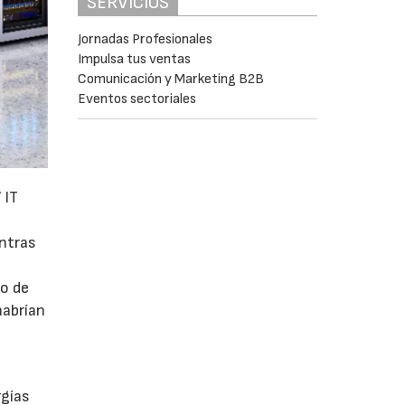
SERVICIOS
Jornadas Profesionales
Impulsa tus ventas
Comunicación y Marketing B2B
Eventos sectoriales
 IT
entras
mo de
habrían
a
rgías