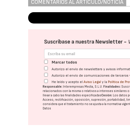
COMENTARIOS AL ARTÍCULO/NOTICIA
Suscríbase a nuestra Newsletter -
Marcar todos
Autorizo el envío de newsletters y avisos inform
Autorizo el envío de comunicaciones de terceros 
He leído y acepto el
Aviso Legal
y la
Política de Pr
Responsable:
Interempresas Media, S.L.U.
Finalidades:
Suscri
relacionados con la misma o relativos a intereses similares 
llevar a cabo las finalidades especificadas
Cesión:
Los datos p
Acceso, rectificación, oposición, supresión, portabilidad, l
considera que el tratamiento no se ajusta a la normativa vige
Datos