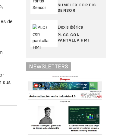
SUMFLEX FORTIS
o,
SENSOR
des de
Dexis Ibérica
PLCS CON
PANTALLA HMI
Un
NEWSLETTERS
or
n sus