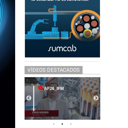
VÍDEOS DESTACADOS
AF26_IFM
AF2