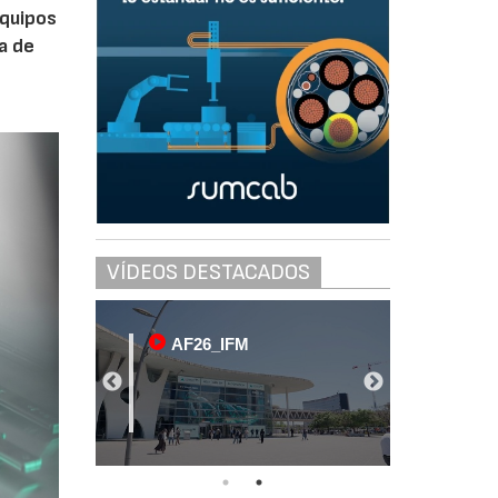
equipos
ra de
VÍDEOS DESTACADOS
F26_IFM
AF26_IFM