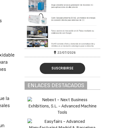
s
22/07/2026
xidable
para
SUSCRIBIRSE
nes
ENLACES DESTACADOS
ue la
eales
 un