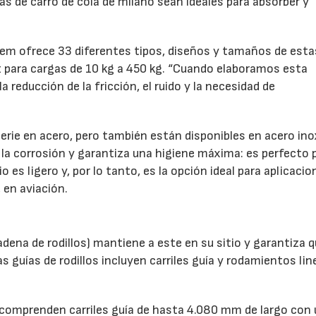
ías de carro de cola de milano sean ideales para absorber y
lem ofrece 33 diferentes tipos, diseños y tamaños de esta
 para cargas de 10 kg a 450 kg. “Cuando elaboramos esta
 reducción de la fricción, el ruido y la necesidad de
22/07/2026
29/07/2026
erie en acero, pero también están disponibles en acero ino
a la corrosión y garantiza una higiene máxima: es perfecto 
es ligero y, por lo tanto, es la opción ideal para aplicacio
 en aviación.
ena de rodillos) mantiene a este en su sitio y garantiza q
s guías de rodillos incluyen carriles guía y rodamientos lin
 comprenden carriles guía de hasta 4.080 mm de largo con