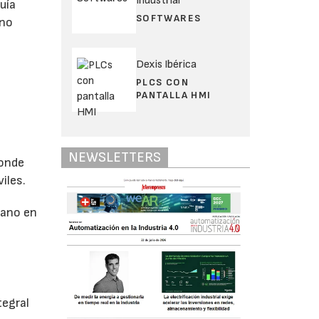
Industrial
uía
SOFTWARES
 no
Dexis Ibérica
PLCS CON
PANTALLA HMI
NEWSLETTERS
donde
iles.
lano en
tegral