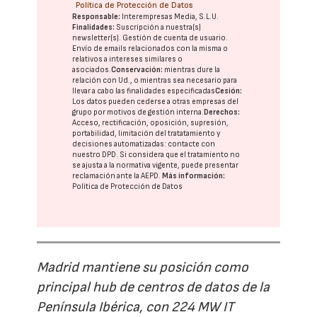
Política de Protección de Datos
Responsable:
Interempresas Media, S.L.U.
Finalidades:
Suscripción a nuestra(s)
newsletter(s). Gestión de cuenta de usuario.
Envío de emails relacionados con la misma o
relativos a intereses similares o
asociados.
Conservación:
mientras dure la
relación con Ud., o mientras sea necesario para
llevar a cabo las finalidades especificadas
Cesión:
Los datos pueden cederse a otras
empresas del
grupo
por motivos de gestión interna.
Derechos:
Acceso, rectificación, oposición, supresión,
portabilidad, limitación del tratatamiento y
decisiones automatizadas:
contacte con
nuestro DPD
. Si considera que el tratamiento no
se ajusta a la normativa vigente, puede presentar
reclamación ante la
AEPD
.
Más información:
Política de Protección de Datos
Madrid mantiene su posición como
principal hub de centros de datos de la
Península Ibérica, con 224 MW IT