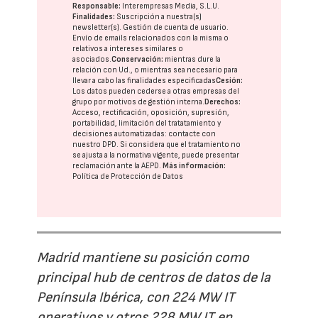
Responsable:
Interempresas Media, S.L.U.
Finalidades:
Suscripción a nuestra(s)
newsletter(s). Gestión de cuenta de usuario.
Envío de emails relacionados con la misma o
relativos a intereses similares o
asociados.
Conservación:
mientras dure la
relación con Ud., o mientras sea necesario para
llevar a cabo las finalidades especificadas
Cesión:
Los datos pueden cederse a otras
empresas del
grupo
por motivos de gestión interna.
Derechos:
Acceso, rectificación, oposición, supresión,
portabilidad, limitación del tratatamiento y
decisiones automatizadas:
contacte con
nuestro DPD
. Si considera que el tratamiento no
se ajusta a la normativa vigente, puede presentar
reclamación ante la
AEPD
.
Más información:
Política de Protección de Datos
Madrid mantiene su posición como
principal hub de centros de datos de la
Península Ibérica, con 224 MW IT
operativos y otros 228 MW IT en