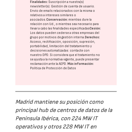
Finalidades:
Suscripción a nuestra(s)
newsletter(s). Gestión de cuenta de usuario.
Envío de emails relacionados con la misma o
relativos a intereses similares o
asociados.
Conservación:
mientras dure la
relación con Ud., o mientras sea necesario para
llevar a cabo las finalidades especificadas
Cesión:
Los datos pueden cederse a otras
empresas del
grupo
por motivos de gestión interna.
Derechos:
Acceso, rectificación, oposición, supresión,
portabilidad, limitación del tratatamiento y
decisiones automatizadas:
contacte con
nuestro DPD
. Si considera que el tratamiento no
se ajusta a la normativa vigente, puede presentar
reclamación ante la
AEPD
.
Más información:
Política de Protección de Datos
Madrid mantiene su posición como
principal hub de centros de datos de la
Península Ibérica, con 224 MW IT
operativos y otros 228 MW IT en