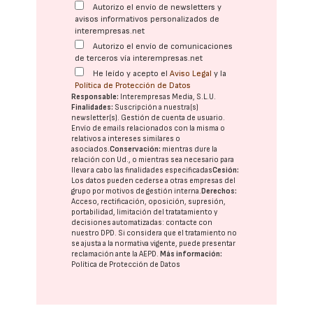
Autorizo el envío de newsletters y
avisos informativos personalizados de
interempresas.net
Autorizo el envío de comunicaciones
de terceros vía interempresas.net
He leído y acepto el
Aviso Legal
y la
Política de Protección de Datos
Responsable:
Interempresas Media, S.L.U.
Finalidades:
Suscripción a nuestra(s)
newsletter(s). Gestión de cuenta de usuario.
Envío de emails relacionados con la misma o
relativos a intereses similares o
asociados.
Conservación:
mientras dure la
relación con Ud., o mientras sea necesario para
llevar a cabo las finalidades especificadas
Cesión:
Los datos pueden cederse a otras
empresas del
grupo
por motivos de gestión interna.
Derechos:
Acceso, rectificación, oposición, supresión,
portabilidad, limitación del tratatamiento y
decisiones automatizadas:
contacte con
nuestro DPD
. Si considera que el tratamiento no
se ajusta a la normativa vigente, puede presentar
reclamación ante la
AEPD
.
Más información:
Política de Protección de Datos