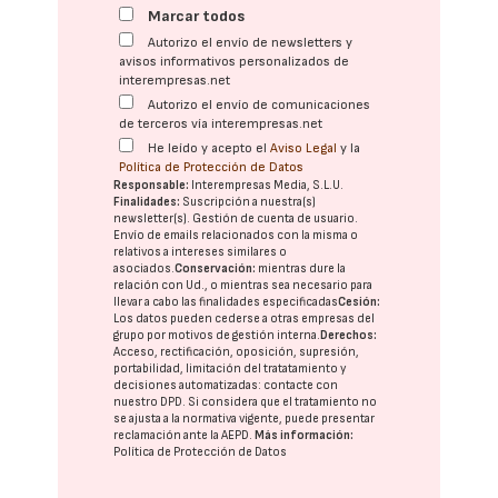
Marcar todos
Autorizo el envío de newsletters y
avisos informativos personalizados de
interempresas.net
Autorizo el envío de comunicaciones
de terceros vía interempresas.net
He leído y acepto el
Aviso Legal
y la
Política de Protección de Datos
Responsable:
Interempresas Media, S.L.U.
Finalidades:
Suscripción a nuestra(s)
newsletter(s). Gestión de cuenta de usuario.
Envío de emails relacionados con la misma o
relativos a intereses similares o
asociados.
Conservación:
mientras dure la
relación con Ud., o mientras sea necesario para
llevar a cabo las finalidades especificadas
Cesión:
Los datos pueden cederse a otras
empresas del
grupo
por motivos de gestión interna.
Derechos:
Acceso, rectificación, oposición, supresión,
portabilidad, limitación del tratatamiento y
decisiones automatizadas:
contacte con
nuestro DPD
. Si considera que el tratamiento no
se ajusta a la normativa vigente, puede presentar
reclamación ante la
AEPD
.
Más información:
Política de Protección de Datos