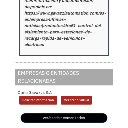
más información y documentación
disponible en:
https://www.gavazziautomation.com/es-
es/empresa/ultimas-
noticias/productos/drc61-control-del-
aislamiento-para-estaciones-de-
recarga-rapida-de-vehiculos-
electricos
EMPRESAS O ENTIDADES
RELACIONADAS
Carlo Gavazzi, S.A.
Solicitar información
Ver stand virtual
ver/escribir comentarios