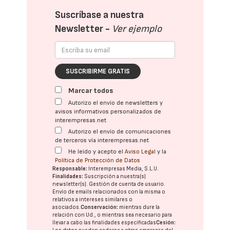
Suscríbase a nuestra
Newsletter -
Ver ejemplo
SUSCRIBIRME GRATIS
Marcar todos
Autorizo el envío de newsletters y
avisos informativos personalizados de
interempresas.net
Autorizo el envío de comunicaciones
de terceros vía interempresas.net
He leído y acepto el
Aviso Legal
y la
Política de Protección de Datos
Responsable:
Interempresas Media, S.L.U.
Finalidades:
Suscripción a nuestra(s)
newsletter(s). Gestión de cuenta de usuario.
Envío de emails relacionados con la misma o
relativos a intereses similares o
asociados.
Conservación:
mientras dure la
relación con Ud., o mientras sea necesario para
llevar a cabo las finalidades especificadas
Cesión: