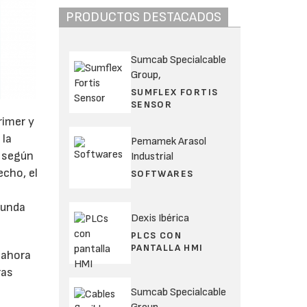
PRODUCTOS DESTACADOS
Sumcab Specialcable
Group,
SUMFLEX FORTIS
SENSOR
rimer y
 la
Pemamek Arasol
, según
Industrial
echo, el
SOFTWARES
gunda
Dexis Ibérica
PLCS CON
PANTALLA HMI
 ahora
ras
Sumcab Specialcable