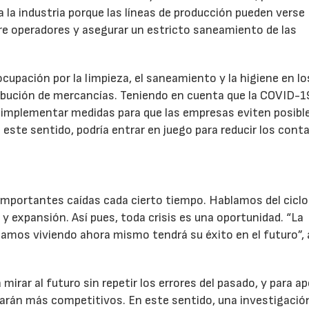
 la industria porque las líneas de producción pueden verse
tre operadores y asegurar un estricto saneamiento de las
ación por la limpieza, el saneamiento y la higiene en lo
ribución de mercancías. Teniendo en cuenta que la COVID-1
io implementar medidas para que las empresas eviten posibl
22/07/2026
29/07/2026
n este sentido, podría entrar en juego para reducir los cont
 importantes caídas cada cierto tiempo. Hablamos del ciclo
 expansión. Así pues, toda crisis es una oportunidad. “La
stamos viviendo ahora mismo tendrá su éxito en el futuro”,
irar al futuro sin repetir los errores del pasado, y para a
harán más competitivos. En este sentido, una investigación