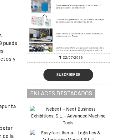
s
9 puede
es
22/07/2026
actos y
SUSCRIBIRSE
ENLACES DESTACADOS
 apunta
postar
 de la