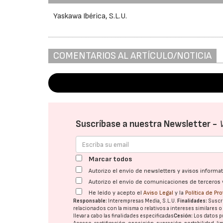
Yaskawa Ibérica, S.L.U.
COMENTARIOS AL ARTÍCULO/NOTICIA
Suscríbase a nuestra Newsletter -
Marcar todos
Autorizo el envío de newsletters y avisos inform
Autorizo el envío de comunicaciones de terceros 
He leído y acepto el
Aviso Legal
y la
Política de Pr
Responsable:
Interempresas Media, S.L.U.
Finalidades:
Suscri
relacionados con la misma o relativos a intereses similares 
llevar a cabo las finalidades especificadas
Cesión:
Los datos p