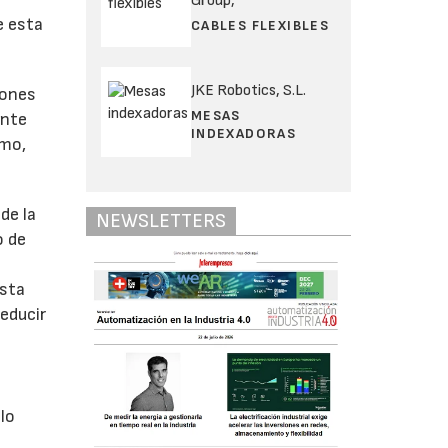
Group,
e esta
CABLES FLEXIBLES
JKE Robotics, S.L.
lones
MESAS
ante
INDEXADORAS
smo,
de la
NEWSLETTERS
o de
l
asta
reducir
lo
s