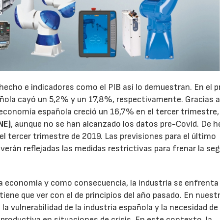
echo e indicadores como el PIB así lo demuestran. En el p
ñola cayó un 5,2% y un 17,8%, respectivamente. Gracias a
la economía española creció un 16,7% en el tercer trimestre
NE)
, aunque no se han alcanzado los datos pre-Covid. De h
 tercer trimestre de 2019. Las previsiones para el último
verán reflejadas las medidas restrictivas para frenar la se
a economía y como consecuencia, la industria se enfrenta
tiene que ver con el de principios del año pasado. En nuest
la vulnerabilidad de la industria española y la necesidad de
d productiva en situaciones de crisis. En este contexto, la