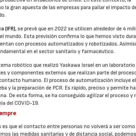
o la gran apuesta de las empresas para paliar el impacto d
do.
a (IFR)
, se prevé que en 2022 se utilicen alrededor de 4 mil
o el mundo. Esta previsión confirma lo que hemos visto dur
 cuentan con procesos automatizados y robotizados. Asimi
damental en el sector sanitario y farmacéutico.
stema robótico que realizó Yaskawa Israel en un laboratorio 
ejes y componentes externos que realizan parte del proces
contacto humano. El proceso de automatización incluye e
ba y la preparación de PCR. Es rápido, preciso y permite h
ana. De esta forma, se ha conseguido agilizar el proceso y 
mia del COVID-19.
iempre
 es que el contacto entre personas no volverá a ser como 
mos las medidas sanitarias y de distancia social, podemo