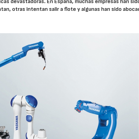
cas devastadoras. En España, muchas empresas han sid
an, otras intentan salir a flote y algunas han sido aboca
AF26_IFM
AF26_IFM