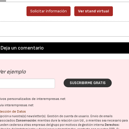
Solicitar información
Ver stand virtual
Deja un comentario
Ver ejemplo
SUSCRIBIRME GRATIS
ativos personalizados de interempresas.net
vía interempresas.net
otección de Datos
pción a nuestra(s) newsletter(s). Gestión de cuenta de usuario. Envío de emails
o asociados.
Conservación:
mientras dure la relación con Ud., o mientras sea necesario para
ueden cederse a otras
empresas del grupo
por motivos de gestión interna.
Derechos: