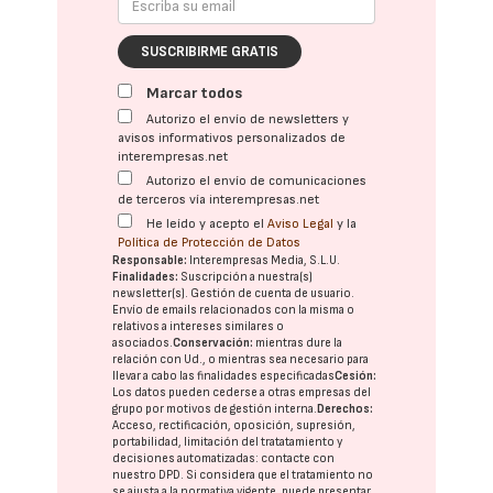
SUSCRIBIRME GRATIS
Marcar todos
Autorizo el envío de newsletters y
avisos informativos personalizados de
interempresas.net
Autorizo el envío de comunicaciones
de terceros vía interempresas.net
He leído y acepto el
Aviso Legal
y la
Política de Protección de Datos
Responsable:
Interempresas Media, S.L.U.
Finalidades:
Suscripción a nuestra(s)
newsletter(s). Gestión de cuenta de usuario.
Envío de emails relacionados con la misma o
relativos a intereses similares o
asociados.
Conservación:
mientras dure la
relación con Ud., o mientras sea necesario para
llevar a cabo las finalidades especificadas
Cesión:
Los datos pueden cederse a otras
empresas del
grupo
por motivos de gestión interna.
Derechos:
Acceso, rectificación, oposición, supresión,
portabilidad, limitación del tratatamiento y
decisiones automatizadas:
contacte con
nuestro DPD
. Si considera que el tratamiento no
se ajusta a la normativa vigente, puede presentar