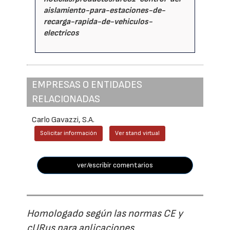
aislamiento-para-estaciones-de-
recarga-rapida-de-vehiculos-
electricos
EMPRESAS O ENTIDADES
RELACIONADAS
Carlo Gavazzi, S.A.
Solicitar información
Ver stand virtual
ver/escribir comentarios
Homologado según las normas CE y
cURus para aplicaciones