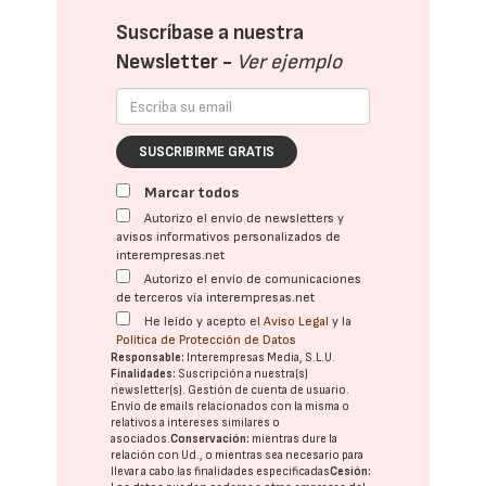
Suscríbase a nuestra
Newsletter -
Ver ejemplo
SUSCRIBIRME GRATIS
Marcar todos
Autorizo el envío de newsletters y
avisos informativos personalizados de
interempresas.net
Autorizo el envío de comunicaciones
de terceros vía interempresas.net
He leído y acepto el
Aviso Legal
y la
Política de Protección de Datos
Responsable:
Interempresas Media, S.L.U.
Finalidades:
Suscripción a nuestra(s)
newsletter(s). Gestión de cuenta de usuario.
Envío de emails relacionados con la misma o
relativos a intereses similares o
asociados.
Conservación:
mientras dure la
relación con Ud., o mientras sea necesario para
llevar a cabo las finalidades especificadas
Cesión: