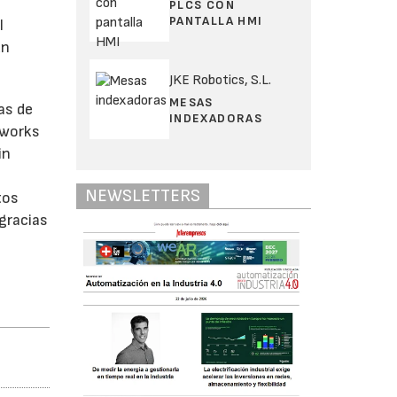
PLCS CON
PANTALLA HMI
l
un
JKE Robotics, S.L.
MESAS
as de
INDEXADORAS
tworks
in
NEWSLETTERS
tos
 gracias