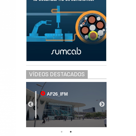
VÍDEOS DESTACADOS
AF26_IFM
AF2