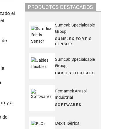
PRODUCTOS DESTACADOS
zado el
el
Sumcab Specialcable
Group,
SUMFLEX FORTIS
n de
SENSOR
Sumcab Specialcable
Group,
lla
CABLES FLEXIBLES
n
Pemamek Arasol
Industrial
no y a
SOFTWARES
s de
Dexis Ibérica