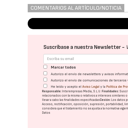
COMENTARIOS AL ARTÍCULO/NOTICIA
Suscríbase a nuestra Newsletter -
Marcar todos
Autorizo el envío de newsletters y avisos inform
Autorizo el envío de comunicaciones de terceros 
He leído y acepto el
Aviso Legal
y la
Política de Pr
Responsable:
Interempresas Media, S.L.U.
Finalidades:
Suscri
relacionados con la misma o relativos a intereses similares 
llevar a cabo las finalidades especificadas
Cesión:
Los datos p
Acceso, rectificación, oposición, supresión, portabilidad, l
considera que el tratamiento no se ajusta a la normativa vige
Datos