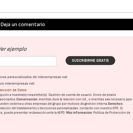
Deja un comentario
Ver ejemplo
22/07/2026
29/07/2026
SUSCRIBIRME GRATIS
ativos personalizados de interempresas.net
vía interempresas.net
otección de Datos
pción a nuestra(s) newsletter(s). Gestión de cuenta de usuario. Envío de emails
o asociados.
Conservación:
mientras dure la relación con Ud., o mientras sea necesario para
ueden cederse a otras
empresas del grupo
por motivos de gestión interna.
Derechos:
imitación del tratatamiento y decisiones automatizadas:
contacte con nuestro DPD
. Si
nte, puede presentar reclamación ante la
AEPD
.
Más información:
Política de Protección de