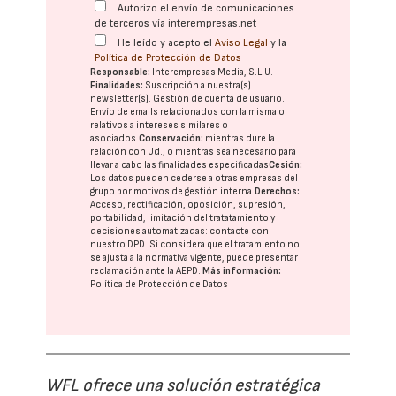
Autorizo el envío de comunicaciones
de terceros vía interempresas.net
He leído y acepto el
Aviso Legal
y la
Política de Protección de Datos
Responsable:
Interempresas Media, S.L.U.
Finalidades:
Suscripción a nuestra(s)
newsletter(s). Gestión de cuenta de usuario.
Envío de emails relacionados con la misma o
relativos a intereses similares o
asociados.
Conservación:
mientras dure la
relación con Ud., o mientras sea necesario para
llevar a cabo las finalidades especificadas
Cesión:
Los datos pueden cederse a otras
empresas del
grupo
por motivos de gestión interna.
Derechos:
Acceso, rectificación, oposición, supresión,
portabilidad, limitación del tratatamiento y
decisiones automatizadas:
contacte con
nuestro DPD
. Si considera que el tratamiento no
se ajusta a la normativa vigente, puede presentar
reclamación ante la
AEPD
.
Más información:
Política de Protección de Datos
WFL ofrece una solución estratégica