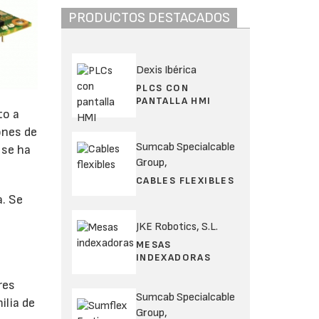
PRODUCTOS DESTACADOS
Dexis Ibérica
PLCS CON
PANTALLA HMI
to a
ones de
Sumcab Specialcable
 se ha
Group,
CABLES FLEXIBLES
a. Se
JKE Robotics, S.L.
MESAS
INDEXADORAS
res
Sumcab Specialcable
ilia de
Group,