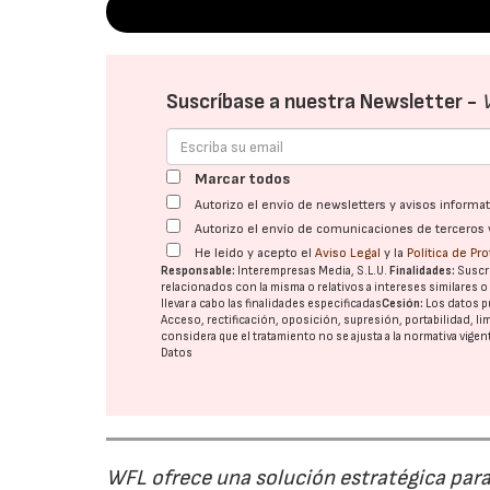
Suscríbase a nuestra Newsletter -
Marcar todos
Autorizo el envío de newsletters y avisos inform
Autorizo el envío de comunicaciones de terceros 
He leído y acepto el
Aviso Legal
y la
Política de Pr
Responsable:
Interempresas Media, S.L.U.
Finalidades:
Suscri
relacionados con la misma o relativos a intereses similares 
llevar a cabo las finalidades especificadas
Cesión:
Los datos p
Acceso, rectificación, oposición, supresión, portabilidad, l
considera que el tratamiento no se ajusta a la normativa vige
Datos
WFL ofrece una solución estratégica para