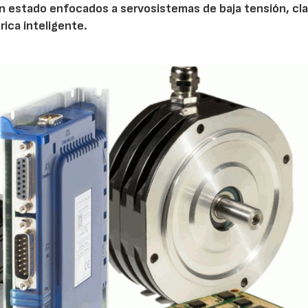
n estado enfocados a servosistemas de baja tensión, cl
brica inteligente.
AF26_IFM
AF26_IFM