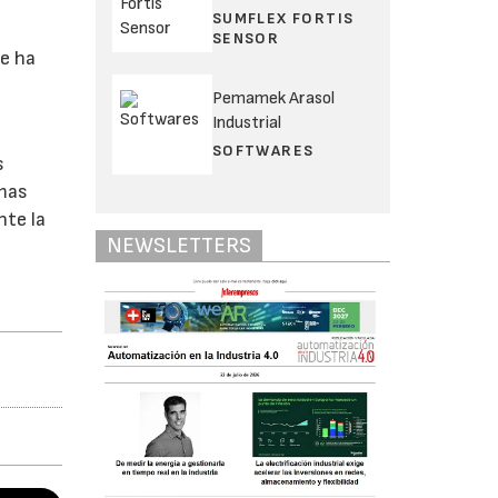
SUMFLEX FORTIS
SENSOR
se ha
Pemamek Arasol
Industrial
SOFTWARES
s
emas
nte la
NEWSLETTERS