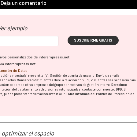
Deja un comentario
Ver ejemplo
SUSCRIBIRME GRATIS
22/07/2026
29/07/2026
ativos personalizados de interempresas.net
vía interempresas.net
otección de Datos
pción a nuestra(s) newsletter(s). Gestión de cuenta de usuario. Envío de emails
o asociados.
Conservación:
mientras dure la relación con Ud., o mientras sea necesario para
ueden cederse a otras
empresas del grupo
por motivos de gestión interna.
Derechos:
imitación del tratatamiento y decisiones automatizadas:
contacte con nuestro DPD
. Si
nte, puede presentar reclamación ante la
AEPD
.
Más información:
Política de Protección de
 optimizar el espacio