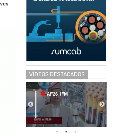
aves
VÍDEOS DESTACADOS
AF26_IFM
AF26_IF