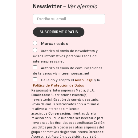
Newsletter -
Ver ejemplo
SUSCRIBIRME GRATIS
Marcar todos
Autorizo el envío de newsletters y
avisos informativos personalizados de
interempresas.net
Autorizo el envío de comunicaciones
de terceros vía interempresas.net
He leído y acepto el
Aviso Legal
y la
Política de Protección de Datos
Responsable:
Interempresas Media, S.L.U.
Finalidades:
Suscripción a nuestra(s)
newsletter(s). Gestión de cuenta de usuario.
Envío de emails relacionados con la misma o
relativos a intereses similares o
asociados.
Conservación:
mientras dure la
relación con Ud., o mientras sea necesario para
llevar a cabo las finalidades especificadas
Cesión:
Los datos pueden cederse a otras
empresas del
grupo
por motivos de gestión interna.
Derechos:
Acceso, rectificación, oposición, supresión,