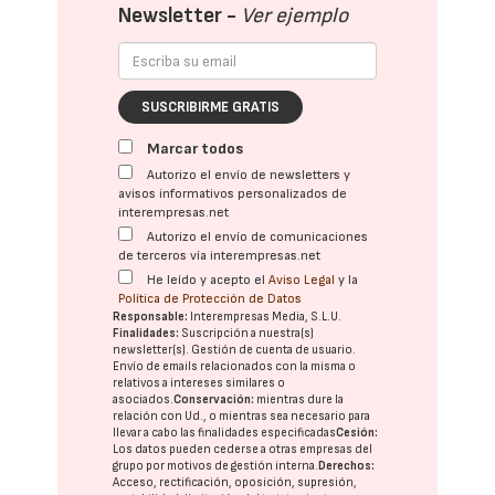
Newsletter -
Ver ejemplo
SUSCRIBIRME GRATIS
Marcar todos
Autorizo el envío de newsletters y
avisos informativos personalizados de
interempresas.net
Autorizo el envío de comunicaciones
de terceros vía interempresas.net
He leído y acepto el
Aviso Legal
y la
Política de Protección de Datos
Responsable:
Interempresas Media, S.L.U.
Finalidades:
Suscripción a nuestra(s)
newsletter(s). Gestión de cuenta de usuario.
Envío de emails relacionados con la misma o
relativos a intereses similares o
asociados.
Conservación:
mientras dure la
relación con Ud., o mientras sea necesario para
llevar a cabo las finalidades especificadas
Cesión:
Los datos pueden cederse a otras
empresas del
grupo
por motivos de gestión interna.
Derechos:
Acceso, rectificación, oposición, supresión,