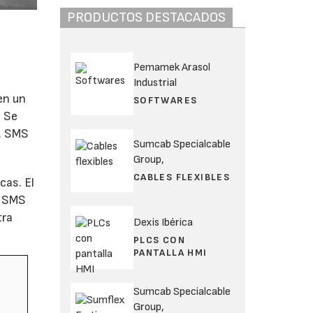
PRODUCTOS DESTACADOS
a
Pemamek Arasol
Industrial
en un
SOFTWARES
. Se
o. SMS
Sumcab Specialcable
Group,
CABLES FLEXIBLES
cas. El
, SMS
tra
Dexis Ibérica
PLCS CON
PANTALLA HMI
Sumcab Specialcable
Group,