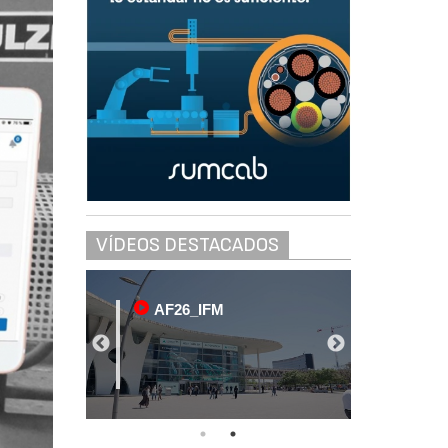
VÍDEOS DESTACADOS
AF26_IFM
AF2