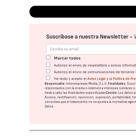
Suscríbase a nuestra Newsletter -
Marcar todos
Autorizo el envío de newsletters y avisos inform
Autorizo el envío de comunicaciones de terceros 
He leído y acepto el
Aviso Legal
y la
Política de Pr
Responsable:
Interempresas Media, S.L.U.
Finalidades:
Suscri
relacionados con la misma o relativos a intereses similares 
llevar a cabo las finalidades especificadas
Cesión:
Los datos p
Acceso, rectificación, oposición, supresión, portabilidad, l
considera que el tratamiento no se ajusta a la normativa vige
Datos