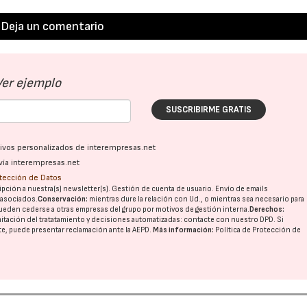
Deja un comentario
Ver ejemplo
SUSCRIBIRME GRATIS
22/07/2026
29/07/2026
ativos personalizados de interempresas.net
vía interempresas.net
otección de Datos
pción a nuestra(s) newsletter(s). Gestión de cuenta de usuario. Envío de emails
o asociados.
Conservación:
mientras dure la relación con Ud., o mientras sea necesario para
ueden cederse a otras
empresas del grupo
por motivos de gestión interna.
Derechos:
imitación del tratatamiento y decisiones automatizadas:
contacte con nuestro DPD
. Si
nte, puede presentar reclamación ante la
AEPD
.
Más información:
Política de Protección de