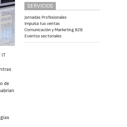
SERVICIOS
Jornadas Profesionales
Impulsa tus ventas
Comunicación y Marketing B2B
Eventos sectoriales
 IT
entras
mo de
habrían
a
rgías