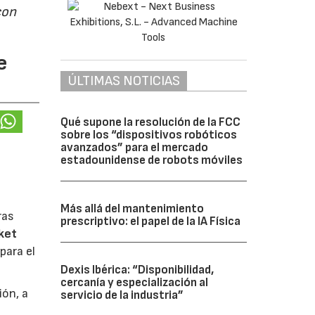
con
e
ÚLTIMAS NOTICIAS
Qué supone la resolución de la FCC
sobre los “dispositivos robóticos
avanzados” para el mercado
estadounidense de robots móviles
Más allá del mantenimiento
ras
prescriptivo: el papel de la IA Física
ket
para el
Dexis Ibérica: “Disponibilidad,
cercanía y especialización al
ión, a
servicio de la industria”