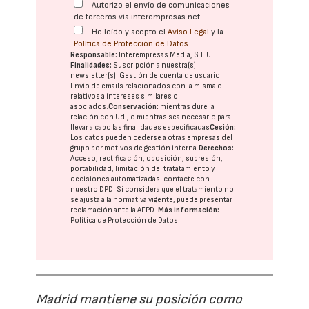
Autorizo el envío de comunicaciones
de terceros vía interempresas.net
He leído y acepto el
Aviso Legal
y la
Política de Protección de Datos
Responsable:
Interempresas Media, S.L.U.
Finalidades:
Suscripción a nuestra(s)
newsletter(s). Gestión de cuenta de usuario.
Envío de emails relacionados con la misma o
relativos a intereses similares o
asociados.
Conservación:
mientras dure la
relación con Ud., o mientras sea necesario para
llevar a cabo las finalidades especificadas
Cesión:
Los datos pueden cederse a otras
empresas del
grupo
por motivos de gestión interna.
Derechos:
Acceso, rectificación, oposición, supresión,
portabilidad, limitación del tratatamiento y
decisiones automatizadas:
contacte con
nuestro DPD
. Si considera que el tratamiento no
se ajusta a la normativa vigente, puede presentar
reclamación ante la
AEPD
.
Más información:
Política de Protección de Datos
Madrid mantiene su posición como