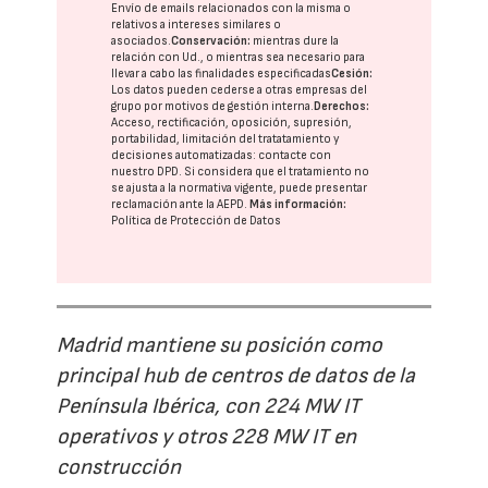
Envío de emails relacionados con la misma o
relativos a intereses similares o
asociados.
Conservación:
mientras dure la
relación con Ud., o mientras sea necesario para
llevar a cabo las finalidades especificadas
Cesión:
Los datos pueden cederse a otras
empresas del
grupo
por motivos de gestión interna.
Derechos:
Acceso, rectificación, oposición, supresión,
portabilidad, limitación del tratatamiento y
decisiones automatizadas:
contacte con
nuestro DPD
. Si considera que el tratamiento no
se ajusta a la normativa vigente, puede presentar
reclamación ante la
AEPD
.
Más información:
Política de Protección de Datos
Madrid mantiene su posición como
principal hub de centros de datos de la
Península Ibérica, con 224 MW IT
operativos y otros 228 MW IT en
construcción