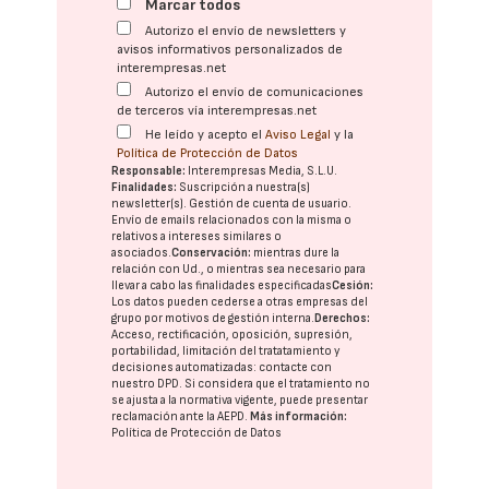
Marcar todos
Autorizo el envío de newsletters y
avisos informativos personalizados de
interempresas.net
Autorizo el envío de comunicaciones
de terceros vía interempresas.net
He leído y acepto el
Aviso Legal
y la
Política de Protección de Datos
Responsable:
Interempresas Media, S.L.U.
Finalidades:
Suscripción a nuestra(s)
newsletter(s). Gestión de cuenta de usuario.
Envío de emails relacionados con la misma o
relativos a intereses similares o
asociados.
Conservación:
mientras dure la
relación con Ud., o mientras sea necesario para
llevar a cabo las finalidades especificadas
Cesión:
Los datos pueden cederse a otras
empresas del
grupo
por motivos de gestión interna.
Derechos:
Acceso, rectificación, oposición, supresión,
portabilidad, limitación del tratatamiento y
decisiones automatizadas:
contacte con
nuestro DPD
. Si considera que el tratamiento no
se ajusta a la normativa vigente, puede presentar
reclamación ante la
AEPD
.
Más información:
Política de Protección de Datos