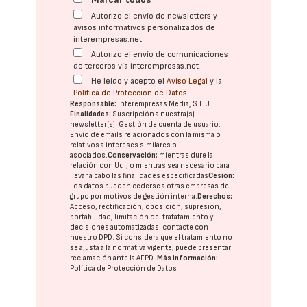
Autorizo el envío de newsletters y
avisos informativos personalizados de
interempresas.net
Autorizo el envío de comunicaciones
de terceros vía interempresas.net
He leído y acepto el
Aviso Legal
y la
Política de Protección de Datos
Responsable:
Interempresas Media, S.L.U.
Finalidades:
Suscripción a nuestra(s)
newsletter(s). Gestión de cuenta de usuario.
Envío de emails relacionados con la misma o
relativos a intereses similares o
asociados.
Conservación:
mientras dure la
relación con Ud., o mientras sea necesario para
llevar a cabo las finalidades especificadas
Cesión:
Los datos pueden cederse a otras
empresas del
grupo
por motivos de gestión interna.
Derechos:
Acceso, rectificación, oposición, supresión,
portabilidad, limitación del tratatamiento y
decisiones automatizadas:
contacte con
nuestro DPD
. Si considera que el tratamiento no
se ajusta a la normativa vigente, puede presentar
reclamación ante la
AEPD
.
Más información:
Política de Protección de Datos