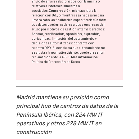
Envío de emails relacionados con la misma o
relativos a intereses similares o
asociados.
Conservación:
mientras dure la
relación con Ud., o mientras sea necesario para
llevar a cabo las finalidades especificadas
Cesión:
Los datos pueden cederse a otras
empresas del
grupo
por motivos de gestión interna.
Derechos:
Acceso, rectificación, oposición, supresión,
portabilidad, limitación del tratatamiento y
decisiones automatizadas:
contacte con
nuestro DPD
. Si considera que el tratamiento no
se ajusta a la normativa vigente, puede presentar
reclamación ante la
AEPD
.
Más información:
Política de Protección de Datos
Madrid mantiene su posición como
principal hub de centros de datos de la
Península Ibérica, con 224 MW IT
operativos y otros 228 MW IT en
construcción