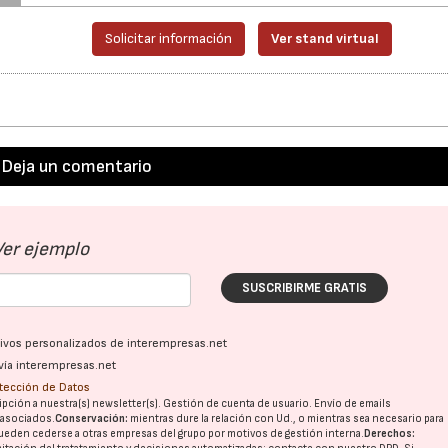
Solicitar información
Ver stand virtual
Deja un comentario
Ver ejemplo
SUSCRIBIRME GRATIS
ativos personalizados de interempresas.net
vía interempresas.net
otección de Datos
pción a nuestra(s) newsletter(s). Gestión de cuenta de usuario. Envío de emails
o asociados.
Conservación:
mientras dure la relación con Ud., o mientras sea necesario para
ueden cederse a otras
empresas del grupo
por motivos de gestión interna.
Derechos: