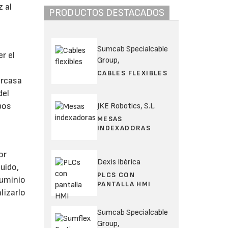
 al
PRODUCTOS DESTACADOS
Sumcab Specialcable
r el
Group,
CABLES FLEXIBLES
arcasa
del
pos
JKE Robotics, S.L.
MESAS
INDEXADORAS
or
Dexis Ibérica
luido,
PLCS CON
luminio
PANTALLA HMI
lizarlo
Sumcab Specialcable
Group,