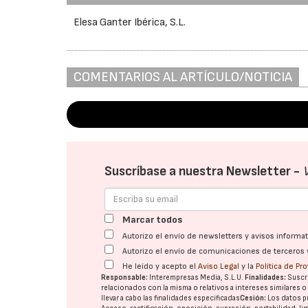
Elesa Ganter Ibérica, S.L.
COMENTARIOS AL ARTÍCULO/NOTICIA
Suscríbase a nuestra Newsletter -
Marcar todos
Autorizo el envío de newsletters y avisos inform
Autorizo el envío de comunicaciones de terceros 
He leído y acepto el
Aviso Legal
y la
Política de Pr
Responsable:
Interempresas Media, S.L.U.
Finalidades:
Suscri
relacionados con la misma o relativos a intereses similares 
llevar a cabo las finalidades especificadas
Cesión:
Los datos p