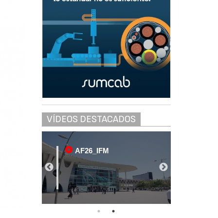
VÍDEOS DESTACADOS
AF26_IFM
AF2