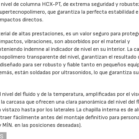
 nivel de columna HCX-PT, de extrema seguridad y robustez
upertecnopolímero, que garantiza la perfecta estabilidad e
 impactos directos.
ial de altas prestaciones, es un valor seguro para protege
 impactos, vibraciones, son absorbidos por el material y
teniendo indemne al indicador de nivel en su interior. La c
nopolímero transparente del nivel, garantizan el resultado 
iseñado para ser robusto y fiable tanto en pequeños equi
emás, están soldadas por ultrasonidos, lo que garantiza su
 nivel del fluido y de la temperatura, amplificadas por el vis
n la carcasa que ofrecen una clara panorámica del nivel del f
vistazo hasta por los laterales La chapilla interna es de a
xtraer fácilmente antes del montaje definitivo para persona
y MÍN. en las posiciones deseadas).
AS