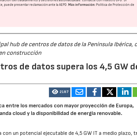
imitación del tratatamiento y decisiones automatizadas:
contacte con nuestro DPD
. Si
nte, puede presentar reclamación ante la
AEPD
.
Más información:
Política de Protección de
al hub de centros de datos de la Península Ibérica, 
 en construcción
22/07/2026
29/07/2026
tros de datos supera los 4,5 GW d
2187
rica entre los mercados con mayor proyección de Europa,
emanda cloud y la disponibilidad de energía renovable.
 con un potencial ejecutable de 4,5 GW IT a medio plazo, t