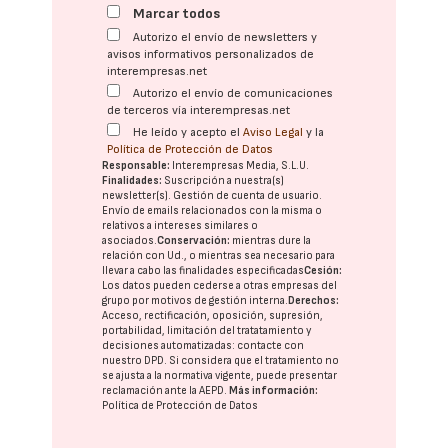
Marcar todos
Autorizo el envío de newsletters y
avisos informativos personalizados de
interempresas.net
Autorizo el envío de comunicaciones
de terceros vía interempresas.net
He leído y acepto el
Aviso Legal
y la
Política de Protección de Datos
Responsable:
Interempresas Media, S.L.U.
Finalidades:
Suscripción a nuestra(s)
newsletter(s). Gestión de cuenta de usuario.
Envío de emails relacionados con la misma o
relativos a intereses similares o
asociados.
Conservación:
mientras dure la
relación con Ud., o mientras sea necesario para
llevar a cabo las finalidades especificadas
Cesión:
Los datos pueden cederse a otras
empresas del
grupo
por motivos de gestión interna.
Derechos:
Acceso, rectificación, oposición, supresión,
portabilidad, limitación del tratatamiento y
decisiones automatizadas:
contacte con
nuestro DPD
. Si considera que el tratamiento no
se ajusta a la normativa vigente, puede presentar
reclamación ante la
AEPD
.
Más información:
Política de Protección de Datos