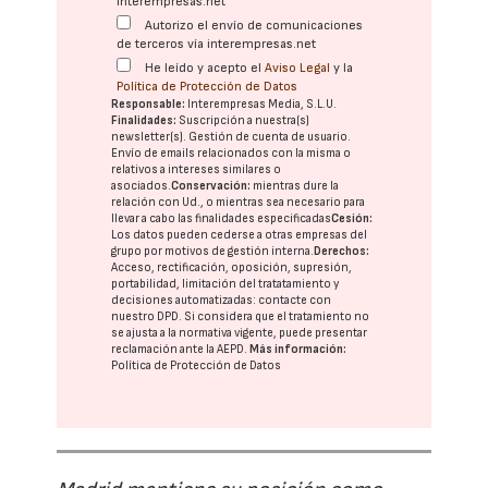
interempresas.net
Autorizo el envío de comunicaciones
de terceros vía interempresas.net
He leído y acepto el
Aviso Legal
y la
Política de Protección de Datos
Responsable:
Interempresas Media, S.L.U.
Finalidades:
Suscripción a nuestra(s)
newsletter(s). Gestión de cuenta de usuario.
Envío de emails relacionados con la misma o
relativos a intereses similares o
asociados.
Conservación:
mientras dure la
relación con Ud., o mientras sea necesario para
llevar a cabo las finalidades especificadas
Cesión:
Los datos pueden cederse a otras
empresas del
grupo
por motivos de gestión interna.
Derechos:
Acceso, rectificación, oposición, supresión,
portabilidad, limitación del tratatamiento y
decisiones automatizadas:
contacte con
nuestro DPD
. Si considera que el tratamiento no
se ajusta a la normativa vigente, puede presentar
reclamación ante la
AEPD
.
Más información:
Política de Protección de Datos