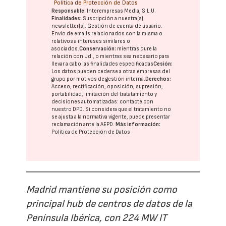
Política de Protección de Datos
Responsable:
Interempresas Media, S.L.U.
Finalidades:
Suscripción a nuestra(s)
newsletter(s). Gestión de cuenta de usuario.
Envío de emails relacionados con la misma o
relativos a intereses similares o
asociados.
Conservación:
mientras dure la
relación con Ud., o mientras sea necesario para
llevar a cabo las finalidades especificadas
Cesión:
Los datos pueden cederse a otras
empresas del
grupo
por motivos de gestión interna.
Derechos:
Acceso, rectificación, oposición, supresión,
portabilidad, limitación del tratatamiento y
decisiones automatizadas:
contacte con
nuestro DPD
. Si considera que el tratamiento no
se ajusta a la normativa vigente, puede presentar
reclamación ante la
AEPD
.
Más información:
Política de Protección de Datos
Madrid mantiene su posición como
principal hub de centros de datos de la
Península Ibérica, con 224 MW IT