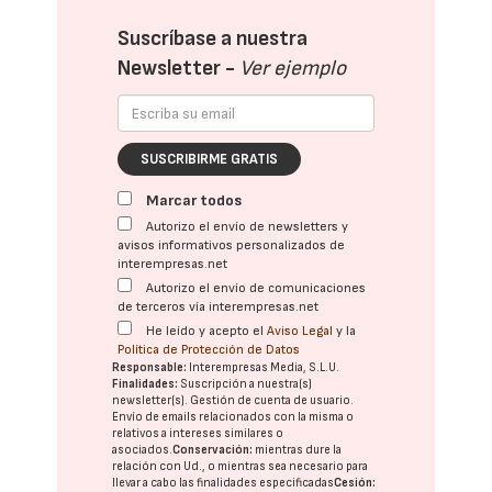
Suscríbase a nuestra
Newsletter -
Ver ejemplo
SUSCRIBIRME GRATIS
Marcar todos
Autorizo el envío de newsletters y
avisos informativos personalizados de
interempresas.net
Autorizo el envío de comunicaciones
de terceros vía interempresas.net
He leído y acepto el
Aviso Legal
y la
Política de Protección de Datos
Responsable:
Interempresas Media, S.L.U.
Finalidades:
Suscripción a nuestra(s)
newsletter(s). Gestión de cuenta de usuario.
Envío de emails relacionados con la misma o
relativos a intereses similares o
asociados.
Conservación:
mientras dure la
relación con Ud., o mientras sea necesario para
llevar a cabo las finalidades especificadas
Cesión: