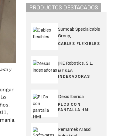
PRODUCTOS DESTACADOS
Sumcab Specialcable
Group,
CABLES FLEXIBLES
JKE Robotics, S.L.
ñado y
MESAS
INDEXADORAS
pongan
Dexis Ibérica
 Lo
años.
PLCS CON
PANTALLA HMI
011,
emania,
Pemamek Arasol