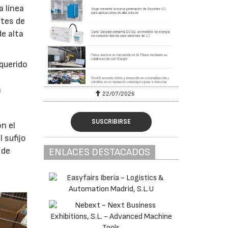
a línea
ntes de
e alta
querido
a
22/07/2026
SUSCRIBIRSE
n el
 sufijo
 de
ENLACES DESTACADOS