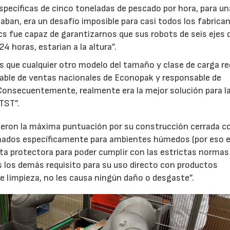
pecíficas de cinco toneladas de pescado por hora, para un
ban, era un desafío imposible para casi todos los fabrica
s fue capaz de garantizarnos que sus robots de seis ejes d
4 horas, estarían a la altura”.
s que cualquier otro modelo del tamaño y clase de carga re
sable de ventas nacionales de Econopak y responsable de
Consecuentemente, realmente era la mejor solución para l
29/07/2026
TST”.
eron la máxima puntuación por su construcción cerrada co
ñados específicamente para ambientes húmedos (por eso el
erta protectora para poder cumplir con las estrictas normas
os los demás requisito para su uso directo con productos
e limpieza, no les causa ningún daño o desgaste”.