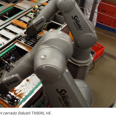
ot cerrado Stäubli TX90XL HE.