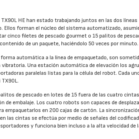
i TX90L HE han estado trabajando juntos en las dos líneas
o. Ellos forman el núcleo del sistema automatizado, asumi
ar cinco filetes de pescado gourmet o 15 palitos de pesca
l contenido de un paquete, haciéndolo 50 veces por minuto.
 forma automática a la línea de empaquetado, son someti
 vibratoria. Una estación automática de elevación los agr
rtadoras paralelas listas para la célula del robot. Cada un
i TX90L.
litos de pescado en lotes de 15 fuera de las cuatro cintas
ión de embalaje. Los cuatro robots son capaces de desplaza
ra empaquetarlos en 200 cajas de cartón. La sincronizació
n las cintas se efectúa por medio de señales del codifica
portadores y funciona bien incluso a la alta velocidad de l