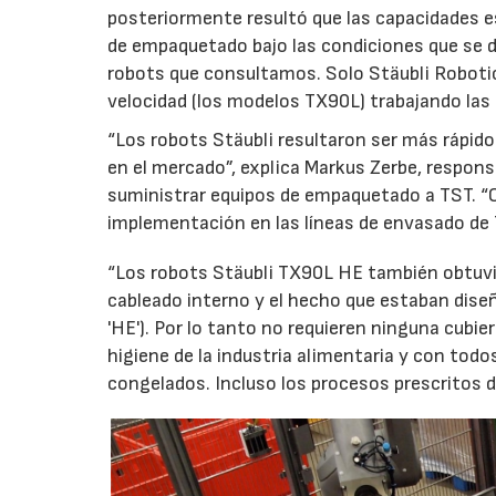
posteriormente resultó que las capacidades es
de empaquetado bajo las condiciones que se da
robots que consultamos. Solo Stäubli Robotic
velocidad (los modelos TX90L) trabajando las 2
“Los robots Stäubli resultaron ser más rápido
en el mercado”, explica Markus Zerbe, respon
suministrar equipos de empaquetado a TST. “
implementación en las líneas de envasado de 
“Los robots Stäubli TX90L HE también obtuvi
cableado interno y el hecho que estaban dise
'HE'). Por lo tanto no requieren ninguna cubi
higiene de la industria alimentaria y con tod
congelados. Incluso los procesos prescritos d