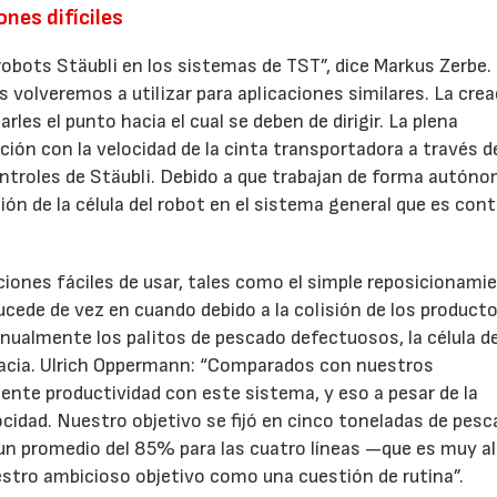
ones difíciles
obots Stäubli en los sistemas de TST”, dice Markus Zerbe.
 volveremos a utilizar para aplicaciones similares. La crea
rles el punto hacia el cual se deben de dirigir. La plena
ción con la velocidad de la cinta transportadora a través d
ntroles de Stäubli. Debido a que trabajan de forma autóno
ón de la célula del robot en el sistema general que es con
iones fáciles de usar, tales como el simple reposicionami
cede de vez en cuando debido a la colisión de los producto
nualmente los palitos de pescado defectuosos, la célula de
acia. Ulrich Oppermann: “Comparados con nuestros
nte productividad con este sistema, y eso a pesar de la
ocidad. Nuestro objetivo se fijó en cinco toneladas de pesc
de un promedio del 85% para las cuatro líneas —que es muy a
tro ambicioso objetivo como una cuestión de rutina”.