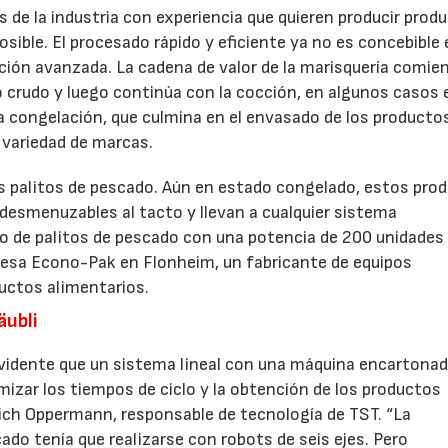
 de la industria con experiencia que quieren producir prod
sible. El procesado rápido y eficiente ya no es concebible 
ción avanzada. La cadena de valor de la marisquería comie
 crudo y luego continúa con la cocción, en algunos casos 
la congelación, que culmina en el envasado de los producto
 variedad de marcas.
os palitos de pescado. Aún en estado congelado, estos pro
desmenuzables al tacto y llevan a cualquier sistema
o de palitos de pescado con una potencia de 200 unidades
esa Econo-Pak en Flonheim, un fabricante de equipos
22/07/2026
ductos alimentarios.
äubli
 evidente que un sistema lineal con una máquina encartona
imizar los tiempos de ciclo y la obtención de los productos
ich Oppermann, responsable de tecnología de TST. “La
cado tenía que realizarse con robots de seis ejes. Pero