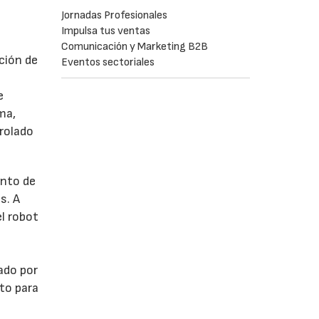
Jornadas Profesionales
Impulsa tus ventas
Comunicación y Marketing B2B
ción de
Eventos sectoriales
e
ma,
trolado
ento de
s. A
l robot
ado por
lto para