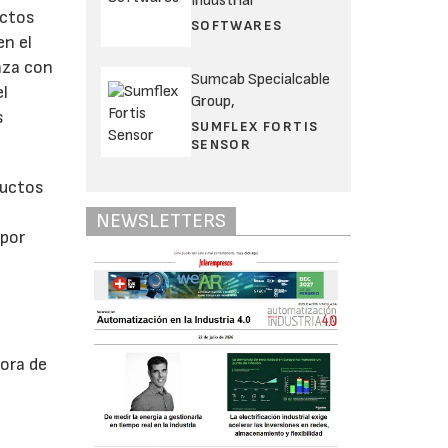
Industrial
uctos
SOFTWARES
en el
nza con
Sumcab Specialcable
el
Group,
s
SUMFLEX FORTIS
SENSOR
ductos
NEWSLETTERS
 por
dora de