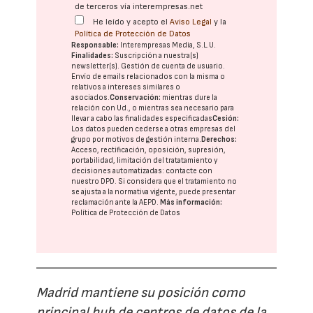
de terceros vía interempresas.net
He leído y acepto el
Aviso Legal
y la
Política de Protección de Datos
Responsable:
Interempresas Media, S.L.U.
Finalidades:
Suscripción a nuestra(s)
newsletter(s). Gestión de cuenta de usuario.
Envío de emails relacionados con la misma o
relativos a intereses similares o
asociados.
Conservación:
mientras dure la
relación con Ud., o mientras sea necesario para
llevar a cabo las finalidades especificadas
Cesión:
Los datos pueden cederse a otras
empresas del
grupo
por motivos de gestión interna.
Derechos:
Acceso, rectificación, oposición, supresión,
portabilidad, limitación del tratatamiento y
decisiones automatizadas:
contacte con
nuestro DPD
. Si considera que el tratamiento no
se ajusta a la normativa vigente, puede presentar
reclamación ante la
AEPD
.
Más información:
Política de Protección de Datos
Madrid mantiene su posición como
principal hub de centros de datos de la